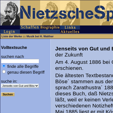
Liste der Werke
:::
Musik bei H. Walther
Volltextsuche
Jenseits von Gut und
der Zukunft
suchen nach
Am 4. August 1886 bei 
finde alle Begriffe
erschienen.
genau diesen Begriff
Die ältesten Textbestan
Böse´ stammen aus der 
suche in:
sprach Zarathustra´ 188
dieses Buch, daß Nietz
läßt, weil er keinen Ver
verschiedenen Notizhef
Mai 1885 liest er mit K